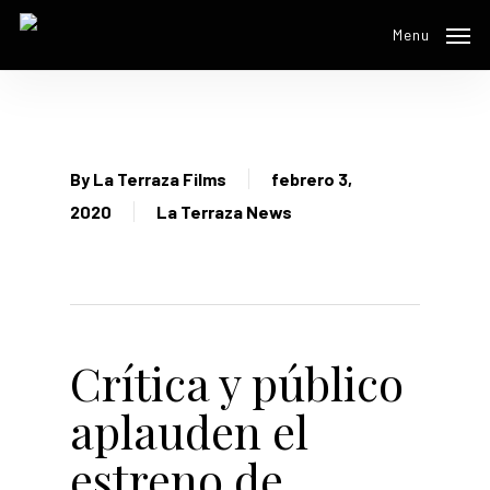
Skip
Menu
to
main
content
By
La Terraza Films
febrero 3,
2020
La Terraza News
Crítica y público
aplauden el
estreno de