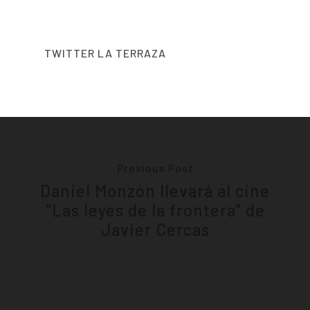
TWITTER LA TERRAZA
Previous Post
Daniel Monzón llevará al cine
"Las leyes de la frontera" de
Javier Cercas